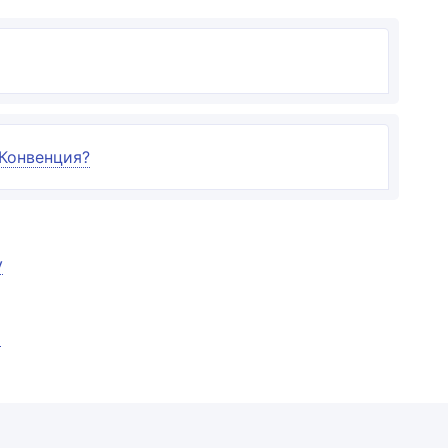
 Конвенция?
у
и