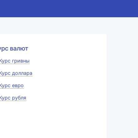
урс валют
Курс гривны
Курс доллара
Курс евро
Курс рубля